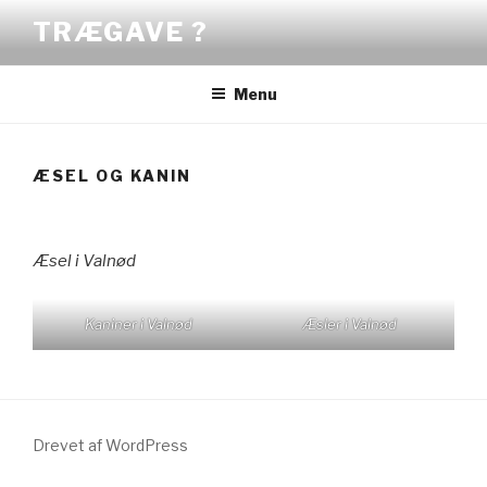
Videre
TRÆGAVE ?
til
indhold
Menu
ÆSEL OG KANIN
Æsel i Valnød
Kaniner i Valnød
Æsler i Valnød
Drevet af WordPress